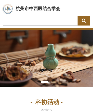
杭州市中西医结合学会
T
o
g
g
l
e
n
a
v
i
g
a
t
i
o
n
-  科协活动 -
Activity