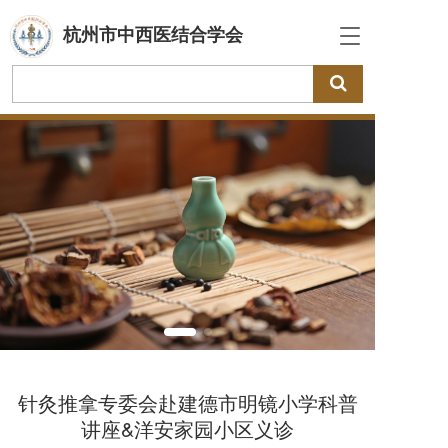
杭州市中西医结合学会
T
o
g
g
l
e
n
a
v
i
g
a
t
i
o
n
针灸推拿专委会赴建德市明镜小学科普
讲座&洋安家园小区义诊